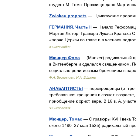
студент М. Томэ. Прозвище дано Мартино
Zwickau prophets
— Цвиккауские проро
ГЕРМАНИЯ. Часть II
— Начало Реформации
Мартин Лютер. Гравюра Лукаса Кранаха Ст
«порче Церкви во главе и в членах» под
энциклопедия
Мюнцер Фома
— (Munzer) радикальный пр
в Виттенберге и сделался священником. П
социально религиозным брожением в на
Ф.А. Брокгауза и И.А. Ефрона
АНАБАПТИСТЫ
— перекрещенцы (от греч.
требовавшая крещения в сознат. возрасте,
приобщение к христ. вере. В 16 в. А. уча
энциклопедия
Мюнцер, Томас
— С гравюры XVIII века Т
около 1490 27 мая 1525) радикальный 