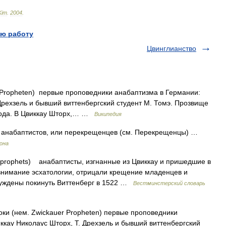
Kim
.
2004
.
ю работу
Цвинглианство
 Propheten) первые проповедники анабаптизма в Германии:
Дрехзель и бывший виттенбергский студент М. Томэ. Прозвище
года. В Цвиккау Шторх,… …
Википедия
анабаптистов, или перекрещенцев (см. Перекрещенцы) …
рона
prophets) анабаптисты, изгнанные из Цвиккау и пришедшие в
внимание эсхатологии, отрицали крещение младенцев и
уждены покинуть Виттенберг в 1522 …
Вестминстерский словарь
ки (нем. Zwickauer Propheten) первые проповедники
ккау Николаус Шторх, Т. Дрехзель и бывший виттенбергский