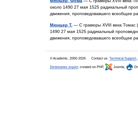
Мюнцер, Фома
— С гравюры XVIII века Т
около 1490 27 мая 1525 радикальный про
движения, проповедовавшего всеобщее р
Мюнцер Т.
— С гравюры XVIII века Томас 
1490 27 мая 1525 радикальный проповедн
движения, проповедовавшего всеобщее р
© Academic, 2000-2026
Contact us:
Technical Support
,
Dictionaries export
, created on PHP,
Joomla,
Dr