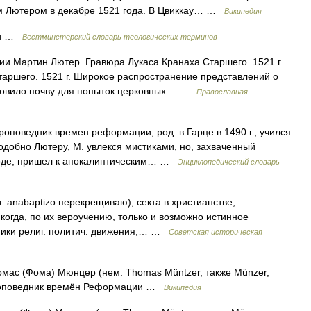
м Лютером в декабре 1521 года. В Цвиккау… …
Википедия
ки …
Вестминстерский словарь теологических терминов
 Мартин Лютер. Гравюра Лукаса Кранаха Старшего. 1521 г.
аршего. 1521 г. Широкое распространение представлений о
готовило почву для попыток церковных… …
Православная
оповедник времен реформации, род. в Гарце в 1490 г., учился
одобно Лютеру, М. увлекся мистиками, но, захваченный
роде, пришел к апокалиптическим… …
Энциклопедический словарь
 anabaptizo перекрещиваю), секта в христианстве,
 когда, по их вероучению, только и возможно истинное
стники религ. политич. движения,… …
Советская историческая
омас (Фома) Мюнцер (нем. Thomas Müntzer, также Münzer,
проповедник времён Реформации …
Википедия