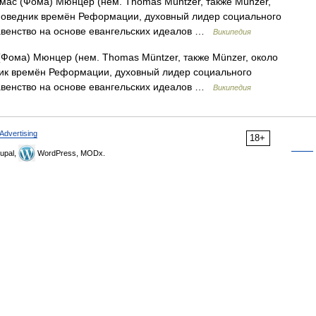
омас (Фома) Мюнцер (нем. Thomas Müntzer, также Münzer,
поведник времён Реформации, духовный лидер социального
авенство на основе евангельских идеалов …
Википедия
(Фома) Мюнцер (нем. Thomas Müntzer, также Münzer, около
ик времён Реформации, духовный лидер социального
авенство на основе евангельских идеалов …
Википедия
Advertising
18+
upal,
WordPress, MODx.