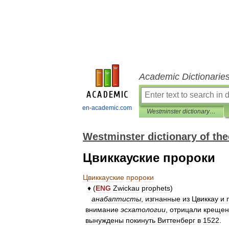
Academic Dictionarie
en-academic.com
Westminster dictionary of theological terms
Westminster dictionary of the
Цвиккауские пророки
Цвиккауские
пророки
♦
(
ENG
Zwickau
prophets
)
анабаптисты
,
изгнанные
из
Цвиккау
и
внимание
эсхатологии
,
отрицали
крещен
вынуждены
покинуть
Виттенберг
в
1522
.