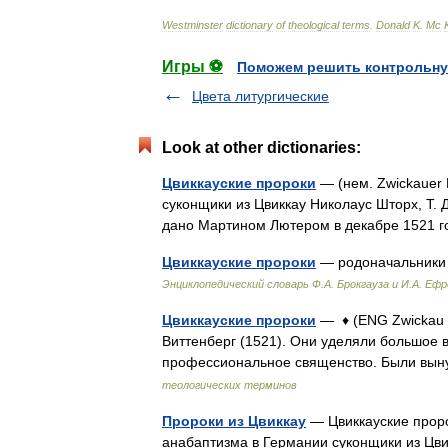
Westminster
dictionary
of
theological
terms
.
Donald
K
.
Mc
Игры ⚽
Поможем решить контрольну
Цвета литургические
Look at other dictionaries:
Цвиккауские пророки
— (нем. Zwickauer
суконщики из Цвиккау Николаус Шторх, Т. 
дано Мартином Лютером в декабре 1521 
Цвиккауские пророки
— родоначальники 
Энциклопедический словарь Ф.А. Брокгауза и И.А. Еф
Цвиккауские пророки
— ♦ (ENG Zwickau 
Виттенберг (1521). Они уделяли большое 
профессиональное священство. Были вын
теологических терминов
Пророки из Цвиккау
— Цвиккауские проро
анабаптизма в Германии суконщики из Цви