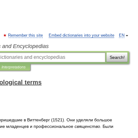
Remember this site
Embed dictionaries into your website
EN
s and Encyclopedias
Search!
Interpretations
ological terms
пришедшие
в
Виттенберг
(
1521
).
Они
уделяли
большое
ие
младенцев
и
профессиональное
священство
.
Были